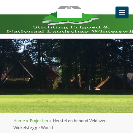
Men
Home
»
Projecten
»
Herstel en behoud Veldoven
Winkelstegge Woold