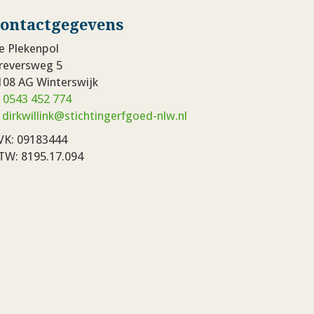
ontactgegevens
e Plekenpol
reversweg 5
108 AG Winterswijk
:
0543 452 774
:
dirkwillink@stichtingerfgoed-nlw.nl
VK: 09183444
TW: 8195.17.094