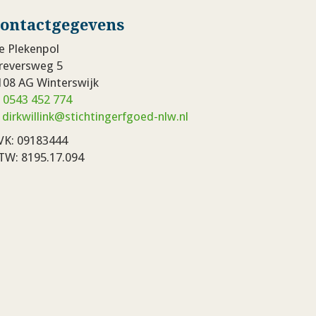
ontactgegevens
e Plekenpol
reversweg 5
108 AG Winterswijk
:
0543 452 774
:
dirkwillink@stichtingerfgoed-nlw.nl
VK: 09183444
TW: 8195.17.094