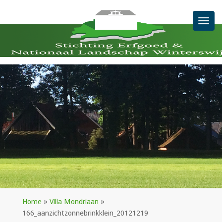
Men
Home
»
Villa Mondriaan
»
166_aanzichtzonnebrinkklein_20121219