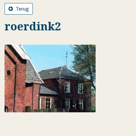
Terug
roerdink2