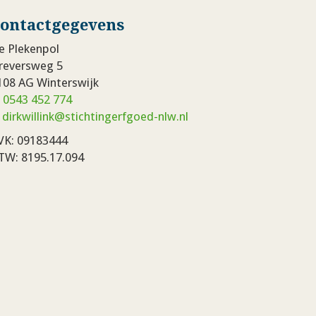
ontactgegevens
e Plekenpol
reversweg 5
108 AG Winterswijk
:
0543 452 774
:
dirkwillink@stichtingerfgoed-nlw.nl
VK: 09183444
TW: 8195.17.094